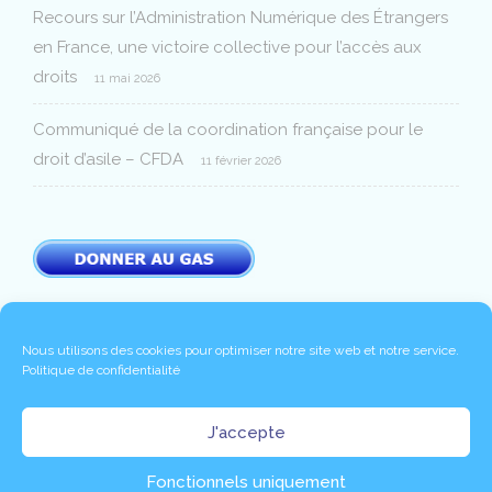
Recours sur l’Administration Numérique des Étrangers
en France, une victoire collective pour l’accès aux
droits
11 mai 2026
Communiqué de la coordination française pour le
droit d’asile – CFDA
11 février 2026
Nous utilisons des cookies pour optimiser notre site web et notre service.
Politique de confidentialité
Copyright 2020 © -
|
Mentions légales
Politique de
J'accepte
|
|
|
confidentialité
Partenaires
Contact
Connexion
Fonctionnels uniquement