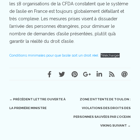
les 18 organisations de la CFDA constatent que le système
de l’asile en France est toujours globalement défaillant et
très complexe. Les mesures prises visent à dissuader
l’arrivée des personnes étrangères, pour diminuer le
nombre de demandes d’asile présentées, plutôt qu’à
garantir la réalité du droit d’asile.
Conditions minimales pour que l’asile soit un droit réel
Télécharger
Post
← PRÉCÉDENT
LETTRE OUVERTE À
ZONE D’ATTENTE DE TOULON :
LA PREMIÈRE MINISTRE
VIOLATIONS DES DROITS DES
navigation
PERSONNES SAUVÉES PAR L’OCEAN
VIKING
SUIVANT →