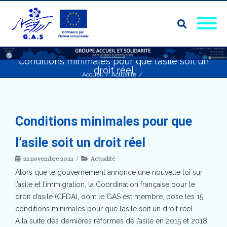
Conditions minimales pour que l’asile soit un
droit réel
Accueil
/
Actualité
/
Conditions minimales pour que l’asile soit un droit réel
Conditions minimales pour que
l’asile soit un droit réel
22 novembre 2022
Actualité
Alors que le gouvernement annonce une nouvelle loi sur
l’asile et l’immigration, la Coordination française pour le
droit d’asile (CFDA), dont le GAS est membre, pose les 15
conditions minimales pour que l’asile soit un droit réel.
A la suite des dernières réformes de l’asile en 2015 et 2018,