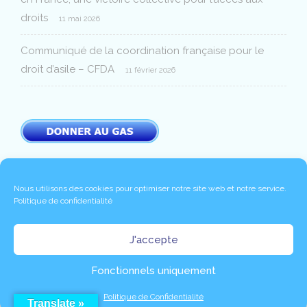
droits
11 mai 2026
Communiqué de la coordination française pour le
droit d’asile – CFDA
11 février 2026
Nous utilisons des cookies pour optimiser notre site web et notre service.
Politique de confidentialité
Copyright 2020 © -
|
Mentions légales
Politique de
J'accepte
|
|
|
confidentialité
Partenaires
Contact
Connexion
Fonctionnels uniquement
Politique de Confidentialité
Translate »