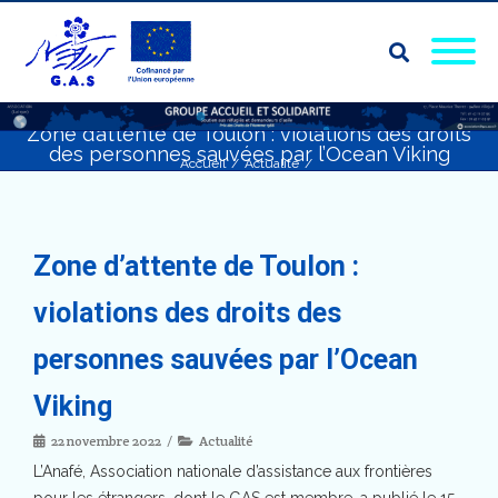
Zone d’attente de Toulon : violations des droits
des personnes sauvées par l’Ocean Viking
Accueil
/
Actualité
/
Zone d’attente de Toulon : violations des droits des personnes sauvées par
l’Ocean Viking
Zone d’attente de Toulon :
violations des droits des
personnes sauvées par l’Ocean
Viking
22 novembre 2022
Actualité
L’Anafé, Association nationale d’assistance aux frontières
pour les étrangers, dont le GAS est membre, a publié le 15