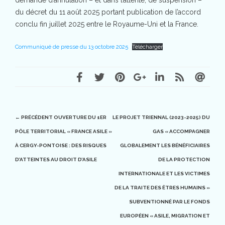
du décret du 11 août 2025 portant publication de l’accord
conclu fin juillet 2025 entre le Royaume-Uni et la France.
Communiqué de presse du 13 octobre 2025
Télécharger
Post
← PRÉCÉDENT
OUVERTURE DU 1ER
LE PROJET TRIENNAL (2023-2025) DU
PÔLE TERRITORIAL « FRANCE ASILE »
GAS « ACCOMPAGNER
navigation
À CERGY-PONTOISE : DES RISQUES
GLOBALEMENT LES BÉNÉFICIAIRES
D’ATTEINTES AU DROIT D’ASILE
DE LA PROTECTION
INTERNATIONALE ET LES VICTIMES
DE LA TRAITE DES ÊTRES HUMAINS »
SUBVENTIONNÉ PAR LE FONDS
EUROPÉEN « ASILE, MIGRATION ET