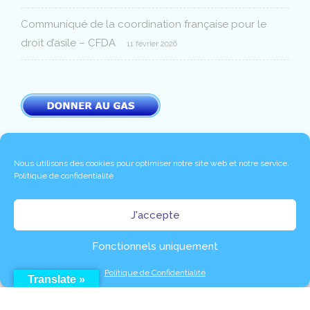
Communiqué de la coordination française pour le
droit d’asile – CFDA
11 février 2026
Nous utilisons des cookies pour optimiser notre site web et notre service.
Politique de confidentialité
Copyright 2020 © -
|
Mentions légales
Politique de
J'accepte
|
|
|
confidentialité
Partenaires
Contact
Connexion
Fonctionnels uniquement
Politique de Confidentialité
Translate »