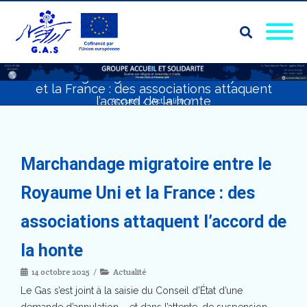
Marchandage migratoire entre le Royaume Uni
et la France : des associations attaquent
l’accord de la honte
Accueil
/
Actualité
/
Marchandage migratoire entre le Royaume Uni et la France : des
associations attaquent l’accord de la honte
Marchandage migratoire entre le
Royaume Uni et la France : des
associations attaquent l’accord de
la honte
14 octobre 2025
Actualité
Le Gas s’est joint à la saisie du Conseil d’État d’une
demande d’annulation – et dans l’attente, de suspension –