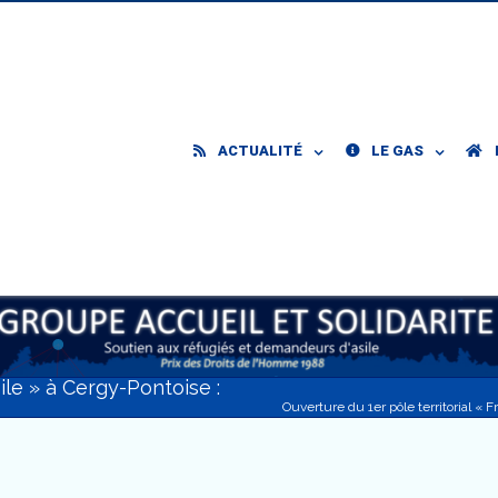
ACTUALITÉ
LE GAS
ile » à Cergy-Pontoise :
Ouverture du 1er pôle territorial « F